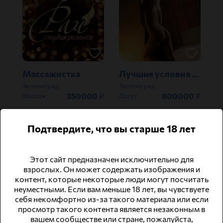
Массажистка
Лучшие условия в Москве, высокий процент!
Зеленоград
Зеленоград
350000
₽
800000
₽
Массаж
Досуг
Подтвердите, что вы старше 18 лет
Этот сайт предназначен исключительно для
взрослых. Он может содержать изображения и
контент, которые некоторые люди могут посчитать
неуместными. Если вам меньше 18 лет, вы чувствуете
себя некомфортно из-за такого материала или если
Высокий доход! Много работы!
Работа с проживанием ,без опыта, зп достигает 1500000р.
просмотр такого контента является незаконным в
Зеленоград
Зеленоград
вашем сообществе или стране, пожалуйста,