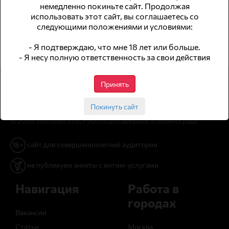
600
₽
700000
₽
Модель
Досуг
немедленно покиньте сайт. Продолжая
использовать этот сайт, вы соглашаетесь со
следующими положениями и условиями:
- Я подтверждаю, что мне 18 лет или больше.
- Я несу полную ответственность за свои действия
Принять
Покинуть сайт
© 2026 WomWork.ru, Работа для девушек в Зеленограде
сайт для совершеннолетней аудитории
не публикуем анкеты с интим-услугами
Навигация
Работа в
городах
Вакансии
Статьи
Москва