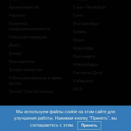
Архив вакансий
Санкт-Петербург
Реклама
Сочи
Политика
Екатеринбург
конфиденциальности
Казань
Работа для девушек
Крым
Досуг
Краснодар
Эскорт
Красноярск
Массажистки
Новосибирск
Эскорт агентства
Ростов на Дону
Работа для девушек в сфере
Хабаровск
досуга
ОАЭ
Эскорт туры за границу
Поддержка
Мы используем файлы cookie на этом сайте для
улучшения работы. Нажимая кнопку "Принять", вы
Разработано в
WebMultimedia.ru
Задать вопрос
соглашаетесь с этим.
Принять