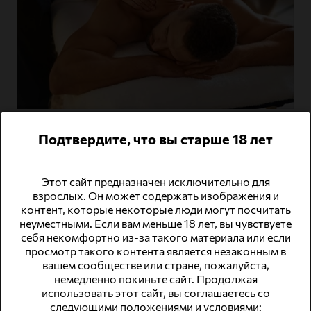
Искусство прикосновений
Подтвердите, что вы старше 18 лет
В мире, где каждодневные заботы и напряжение
становятся частью жизни, важно находить время для
восстановления. Одним из самых эффективных и
Этот сайт предназначен исключительно для
древних способов поддержания здоровья и
взрослых. Он может содержать изображения и
душевного равновесия является техника, которая
контент, которые некоторые люди могут посчитать
включает в себя искусство прикосновений
неуместными. Если вам меньше 18 лет, вы чувствуете
Читать далее
себя некомфортно из-за такого материала или если
просмотр такого контента является незаконным в
вашем сообществе или стране, пожалуйста,
немедленно покиньте сайт. Продолжая
использовать этот сайт, вы соглашаетесь со
следующими положениями и условиями: