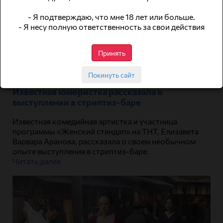
- Я подтверждаю, что мне 18 лет или больше.
- Я несу полную ответственность за свои действия
Принять
Покинуть сайт
Известная юмористка рассказала о
выступлении в стриптиз-баре
Известная комедийная артистка и участница
программы «Женский стендап» на ТНТ, Елизавета
Варвара Аранова, рассказала о своем необычном
опыте выступления в стриптиз-баре.
Читать далее