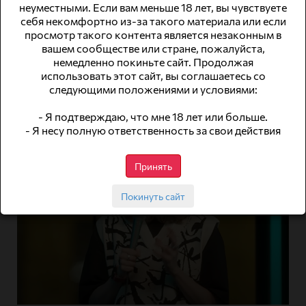
неуместными. Если вам меньше 18 лет, вы чувствуете
себя некомфортно из-за такого материала или если
В мире, где каждодневные заботы и напряжение
просмотр такого контента является незаконным в
становятся частью жизни, важно находить время для
вашем сообществе или стране, пожалуйста,
восстановления. Одним из самых эффективных и
немедленно покиньте сайт. Продолжая
древних способов поддержания здоровья и
использовать этот сайт, вы соглашаетесь со
душевного равновесия является техника, которая
следующими положениями и условиями:
включает в себя искусство прикосновений
Читать далее
- Я подтверждаю, что мне 18 лет или больше.
- Я несу полную ответственность за свои действия
Принять
Покинуть сайт