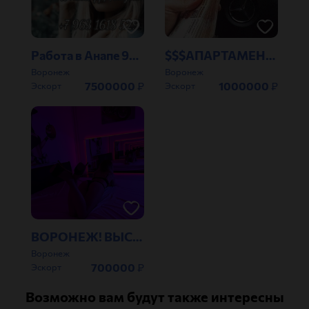
Работа в Анапе 963-161-85-29!!!
$$$АПАРТАМЕНТЫ - САМЫЕ ЛУЧШИЕ УСЛОВИЯ$$$
Воронеж
Воронеж
7500000
₽
1000000
₽
Эскорт
Эскорт
ВОРОНЕЖ! ВЫСОКООПЛАЧИВАЕМАЯ РАБОТА ДЛЯ КРАСОТОК!
Воронеж
700000
₽
Эскорт
Возможно вам будут также интересны