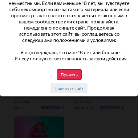
неуместными. Если вам меньше 18 лет, вы чувствуете
себя некомфортно из-за такого материала или если
Высокооплачиваемая работа для девушек.
Приглашаем девушек 18-45 лет.
просмотр такого контента является незаконным в
Воронеж
Воронеж
вашем сообществе или стране, пожалуйста,
6000
₽
900000
₽
Досуг
Без опыта
немедленно покиньте сайт. Продолжая
использовать этот сайт, вы соглашаетесь со
следующими положениями и условиями:
- Я подтверждаю, что мне 18 лет или больше.
- Я несу полную ответственность за свои действия
Принять
Покинуть сайт
Милые девушки ждем вас!
ВЫСОКООПЛАЧИВАЕМАЯ РАБОТА ДЛЯ ДЕВУШЕК!
Воронеж
Воронеж
850000
₽
800000
₽
Досуг
Без опыта