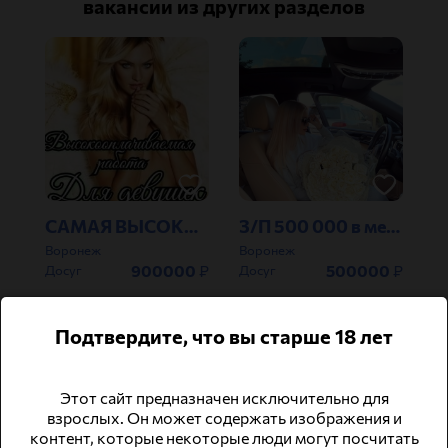
вакансии из других разделов
САМАЯ ВЫСОКАЯ ОПЛАТА ДЛЯ ДЕВУШКЕ В ВОРОНЕЖЕ.
З/П 500 000 в месяц!! Звони прямо сейчас !!
Воронеж
Воронеж
900000
₽
500000
₽
Досуг
Досуг
Подтвердите, что вы старше 18 лет
Этот сайт предназначен исключительно для
взрослых. Он может содержать изображения и
контент, которые некоторые люди могут посчитать