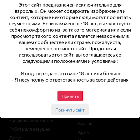
Этот сайт предназначен исключительно для
взрослых. Он может содержать изображения и
контент, которые некоторые люди могут посчитать
неуместными. Если вам меньше 18 лет, вы чувствуете
© 2026 WomWork.ru, Работа для девушек в Владикавказе
себя некомфортно из-за такого материала или если
просмотр такого контента является незаконным в
сайт для совершеннолетней аудитории
вашем сообществе или стране, пожалуйста,
немедленно покиньте сайт. Продолжая
не публикуем анкеты с интим-услугами
использовать этот сайт, вы соглашаетесь со
следующими положениями и условиями:
Навигация
Работа в
городах
- Я подтверждаю, что мне 18 лет или больше.
- Я несу полную ответственность за свои действия
Вакансии
Статьи
Москва
Принять
Архив вакансий
Санкт-Петербург
Реклама
Сочи
Покинуть сайт
Политика
Екатеринбург
конфиденциальности
Казань
Работа для девушек
Крым
Досуг