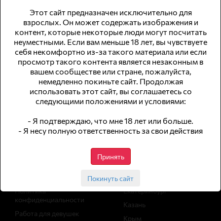
Этот сайт предназначен исключительно для
взрослых. Он может содержать изображения и
контент, которые некоторые люди могут посчитать
© 2026 WomWork.ru, Работа для девушек в Великом
неуместными. Если вам меньше 18 лет, вы чувствуете
Новгороде
себя некомфортно из-за такого материала или если
просмотр такого контента является незаконным в
сайт для совершеннолетней аудитории
вашем сообществе или стране, пожалуйста,
немедленно покиньте сайт. Продолжая
не публикуем анкеты с интим-услугами
использовать этот сайт, вы соглашаетесь со
следующими положениями и условиями:
Навигация
Работа в
- Я подтверждаю, что мне 18 лет или больше.
городах
- Я несу полную ответственность за свои действия
Вакансии
Статьи
Москва
Принять
Архив вакансий
Санкт-Петербург
Реклама
Сочи
Покинуть сайт
Политика
Екатеринбург
конфиденциальности
Казань
Работа для девушек
Крым