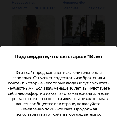
Новороссийск
Новороссийск
100000
₽
777777
₽
Без опыта
Без опыта
Подтвердите, что вы старше 18 лет
❗СРОЧНО❗В НОВОРОССИЙСК ТРЕБУЮТСЯ ДЕВУШКИ МОДЕЛЬНОЙ ВНЕШНОСТИ НА ВЫСОКООПЛАЧИВАЕМУЮ РАБ
Администратор/диспетчер
Новороссийск
Новороссийск
Этот сайт предназначен исключительно для
500000
₽
600000
₽
Эскорт
Досуг
взрослых. Он может содержать изображения и
контент, которые некоторые люди могут посчитать
неуместными. Если вам меньше 18 лет, вы чувствуете
себя некомфортно из-за такого материала или если
просмотр такого контента является незаконным в
вашем сообществе или стране, пожалуйста,
немедленно покиньте сайт. Продолжая
использовать этот сайт, вы соглашаетесь со