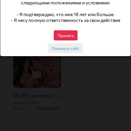
следующими положениями и условиями:
- Я подтверждаю, что мне 18 лет или больше.
Высокооплачиваемая работа для девушек
💆‍♀️ ВАКАНСИЯ | МАССАЖИСТКА (БЕЗ ИНТИМА) | ЧЁРНОЕ МОРЕ · НОВОРОССИЙСК
- Я несу полную ответственность за свои действия
Новороссийск
Новороссийск
500000
₽
400000
₽
Массаж
Без интима
Принять
Покинуть сайт
От 30 т за смену ! НОВОРОССИЙСК ! Много военных и моряков !
Новороссийск
1500000
₽
Эскорт