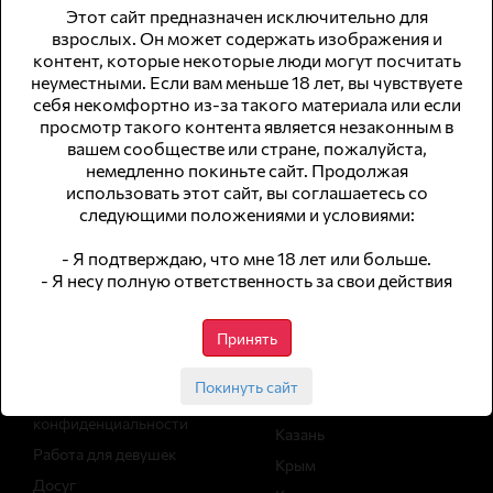
Этот сайт предназначен исключительно для
взрослых. Он может содержать изображения и
контент, которые некоторые люди могут посчитать
неуместными. Если вам меньше 18 лет, вы чувствуете
© 2026 WomWork.ru, Работа для девушек в Нижнем Тагиле
себя некомфортно из-за такого материала или если
просмотр такого контента является незаконным в
сайт для совершеннолетней аудитории
вашем сообществе или стране, пожалуйста,
немедленно покиньте сайт. Продолжая
не публикуем анкеты с интим-услугами
использовать этот сайт, вы соглашаетесь со
следующими положениями и условиями:
Навигация
Работа в
городах
- Я подтверждаю, что мне 18 лет или больше.
- Я несу полную ответственность за свои действия
Вакансии
Статьи
Москва
Принять
Архив вакансий
Санкт-Петербург
Реклама
Сочи
Покинуть сайт
Политика
Екатеринбург
конфиденциальности
Казань
Работа для девушек
Крым
Досуг