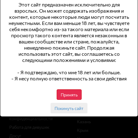
Этот сайт предназначен исключительно для
взрослых. Он может содержать изображения и
контент, которые некоторые люди могут посчитать
неуместными. Если вам меньше 18 лет, вы чувствуете
© 2026 WomWork.ru, Работа для девушек в Магнитогорске
себя некомфортно из-за такого материала или если
просмотр такого контента является незаконным в
сайт для совершеннолетней аудитории
вашем сообществе или стране, пожалуйста,
немедленно покиньте сайт. Продолжая
не публикуем анкеты с интим-услугами
использовать этот сайт, вы соглашаетесь со
следующими положениями и условиями:
Навигация
Работа в
городах
- Я подтверждаю, что мне 18 лет или больше.
- Я несу полную ответственность за свои действия
Вакансии
Статьи
Москва
Принять
Архив вакансий
Санкт-Петербург
Реклама
Сочи
Покинуть сайт
Политика
Екатеринбург
конфиденциальности
Казань
Работа для девушек
Крым
Досуг