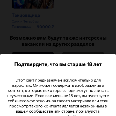
Танцовщица
Санкт-Петербург
90000
₽
Танцовщица
Возможно вам будут также интересны
вакансии из других разделов
Подтвердите, что вы старше 18 лет
Этот сайт предназначен исключительно для
взрослых. Он может содержать изображения и
контент, которые некоторые люди могут посчитать
неуместными. Если вам меньше 18 лет, вы чувствуете
Тур в Гонконг
Девушки предлагают услуги на дому и аренду квартир в крупных городах Китая!
себя некомфортно из-за такого материала или если
просмотр такого контента является незаконным в
Китай
Китай
вашем сообществе или стране, пожалуйста,
2000000
₽
1000000
₽
Эскорт
Эскорт
немедленно покиньте сайт. Продолжая