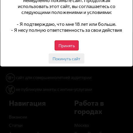
использовать этот сайт, вы соглашаетесь со
следующими положениями и условиями:
- Я подтверждаю, что мне 18 лет или больше.
- Я несу полную ответственность за свои действия
Принять
Покинуть сайт
© 2026 WomWork.ru, Работа для девушек в Китае
сайт для совершеннолетней аудитории
не публикуем анкеты с интим-услугами
Навигация
Работа в
городах
Вакансии
Статьи
Москва