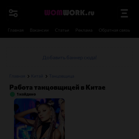
Главная
Вакансии
Статьи
Реклама
Обратная связь
И
Добавить баннер сюда!
Главная
Китай
Танцовщица
Работа танцовщицей в Китае
1 найдено