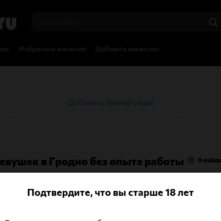
язь
Избранные вакансии
Добавить вакансию
Добавить баннер сюда!
евушек в Гродно без опыта работы
0 найд
Подтвердите, что вы старше 18 лет