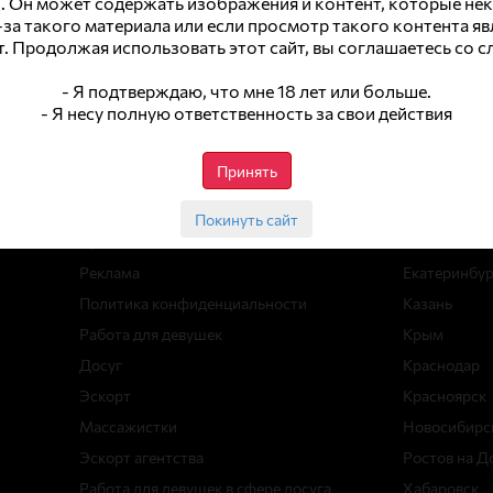
. Он может содержать изображения и контент, которые не
-за такого материала или если просмотр такого контента я
т. Продолжая использовать этот сайт, вы соглашаетесь со
- Я подтверждаю, что мне 18 лет или больше.
- Я несу полную ответственность за свои действия
Навигация
Работа
Принять
Вакансии
Москва
Статьи
Санкт-Пете
Покинуть сайт
Архив вакансий
Сочи
Реклама
Екатеринбур
Политика конфиденциальности
Казань
Работа для девушек
Крым
Досуг
Краснодар
Эскорт
Красноярск
Массажистки
Новосибирс
Эскорт агентства
Ростов на Д
Работа для девушек в сфере досуга
Хабаровск