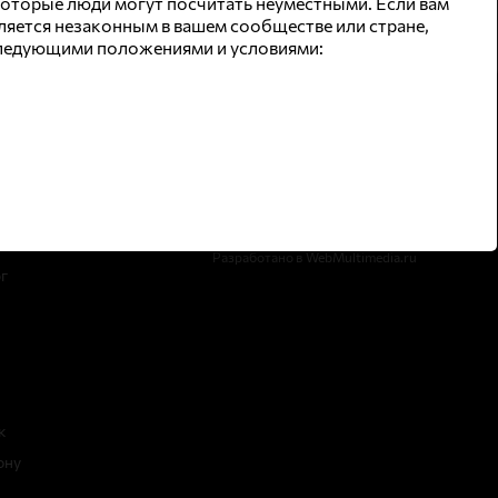
которые люди могут посчитать неуместными. Если вам
вляется незаконным в вашем сообществе или стране,
 следующими положениями и условиями:
Поддержка
 в городах
Задать вопрос
рбург
Разработано в
WebMultimedia.ru
г
к
ону