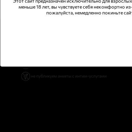
Этот сайт предназначен исключительно для взрослых
меньше 18 лет, вы чувствуете себя некомфортно из
пожалуйста, немедленно покиньте сай
© 2026 WomWork.ru, Работа для девушек в Гродно
сайт для совершеннолетней аудитории
не публикуем анкеты с интим-услугами