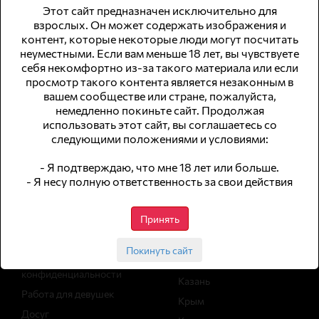
Этот сайт предназначен исключительно для
взрослых. Он может содержать изображения и
контент, которые некоторые люди могут посчитать
неуместными. Если вам меньше 18 лет, вы чувствуете
© 2026 WomWork.ru, Работа для девушек в Дербенте
себя некомфортно из-за такого материала или если
просмотр такого контента является незаконным в
сайт для совершеннолетней аудитории
вашем сообществе или стране, пожалуйста,
немедленно покиньте сайт. Продолжая
не публикуем анкеты с интим-услугами
использовать этот сайт, вы соглашаетесь со
следующими положениями и условиями:
Навигация
Работа в
городах
- Я подтверждаю, что мне 18 лет или больше.
- Я несу полную ответственность за свои действия
Вакансии
Статьи
Москва
Принять
Архив вакансий
Санкт-Петербург
Реклама
Сочи
Покинуть сайт
Политика
Екатеринбург
конфиденциальности
Казань
Работа для девушек
Крым
Досуг