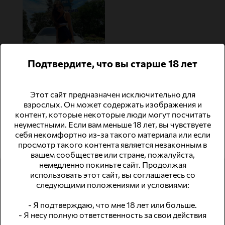
Подтвердите, что вы старше 18 лет
Приглашаем на работу в военный город-курорт!!!
Беларусь
Этот сайт предназначен исключительно для
800000
₽
Досуг
взрослых. Он может содержать изображения и
контент, которые некоторые люди могут посчитать
неуместными. Если вам меньше 18 лет, вы чувствуете
себя некомфортно из-за такого материала или если
просмотр такого контента является незаконным в
вашем сообществе или стране, пожалуйста,
немедленно покиньте сайт. Продолжая
использовать этот сайт, вы соглашаетесь со
следующими положениями и условиями:
- Я подтверждаю, что мне 18 лет или больше.
© 2026 WomWork.ru, Работа для девушек в Беларуси
- Я несу полную ответственность за свои действия