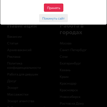
сайт для совершеннолетней аудитории
Принять
не публикуем анкеты с интим-услугами
Покинуть сайт
Навигация
Работа в
городах
Вакансии
Статьи
Москва
Архив вакансий
Санкт-Петербург
Реклама
Сочи
Политика
Екатеринбург
конфиденциальности
Казань
Работа для девушек
Крым
Досуг
Краснодар
Эскорт
Красноярск
Массажистки
Новосибирск
Эскорт агентства
Ростов на Дону