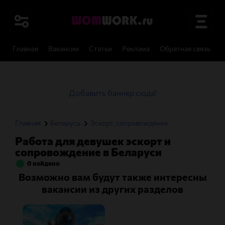
Главная
Вакансии
Статьи
Реклама
Обратная связь
И
Добавить баннер сюда!
Главная
Беларусь
Эскорт, сопровождение
Работа для девушек эскорт и
сопровождение в Беларуси
0 найдено
Возможно вам будут также интересны
вакансии из других разделов