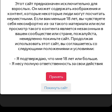
Алматы
Алматы
Этот сайт предназначен исключительно для
65000
₽
1100000
₽
Эскорт
Эскорт
взрослых. Он может содержать изображения и
контент, которые некоторые люди могут посчитать
неуместными. Если вам меньше 18 лет, вы чувствуете
себя некомфортно из-за такого материала или если
просмотр такого контента является незаконным в
вашем сообществе или стране, пожалуйста,
немедленно покиньте сайт. Продолжая
использовать этот сайт, вы соглашаетесь со
следующими положениями и условиями:
- Я подтверждаю, что мне 18 лет или больше.
Боди массажистка с продолжением
ПРИБЫЛЬНЫЙ ТУР В ГОНОКНГ
- Я несу полную ответственность за свои действия
Алматы
Алматы
300000
₽
2000000
₽
Массаж
Эскорт
Принять
Покинуть сайт