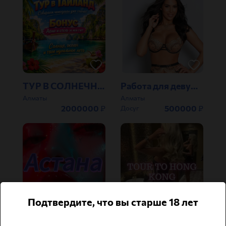
ТУР В СОЛНЕЧНЫЙ ТАЙЛАНД
Работа для девушек Алматы Астана
Алматы
Алматы
2000000
₽
500000
₽
Досуг
Подтвердите, что вы старше 18 лет
..Элитные сопровождения! Астана и Алматы..
Вип модель