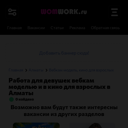
Главная
Вакансии
Статьи
Реклама
Обратная связь
И
Добавить баннер сюда!
Главная
Алматы
Вебкам модель, кино для взрослых
Работа для девушек вебкам
моделью и в кино для взрослых в
Алматы
0 найдено
Возможно вам будут также интересны
вакансии из других разделов